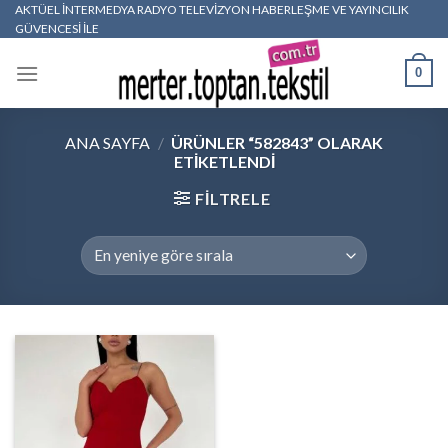
Skip
AKTÜEL İNTERMEDYA RADYO TELEVİZYON HABERLEŞME VE YAYINCILIK
GÜVENCESİ İLE
to
content
0
ANA SAYFA
/
ÜRÜNLER “582843” OLARAK
ETIKETLENDI
FILTRELE