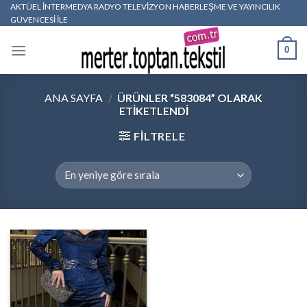
Skip
AKTÜEL İNTERMEDYA RADYO TELEVİZYON HABERLEŞME VE YAYINCILIK
GÜVENCESİ İLE
to
content
0
ANA SAYFA
/
ÜRÜNLER “583084” OLARAK
ETIKETLENDI
FILTRELE