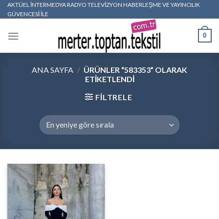
Skip
AKTÜEL İNTERMEDYA RADYO TELEVİZYON HABERLEŞME VE YAYINCILIK
GÜVENCESİ İLE
to
content
0
ANA SAYFA
/
ÜRÜNLER “583353” OLARAK
ETIKETLENDI
FILTRELE